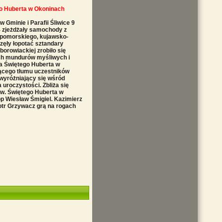
go Huberta w Okoninach
Gminie i Parafii Śliwice 9
4 zjeżdżały samochody z
 pomorskiego, kujawsko-
zęły łopotać sztandary
 borowiackiej zrobiło się
ych mundurów myśliwych i
a Świętego Huberta w
ącego tłumu uczestników
wyróżniający się wśród
a uroczystości. Zbliża się
.w. Świętego Huberta w
p Wiesław Śmigiel. Kazimierz
otr Grzywacz grą na rogach