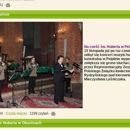
:01
·
plinie
Na cześć św. Huberta w Pelp
15 listopada już po raz czwa
odbył się koncert muzyki hu
katedralna w Pelplinie wypeł
zwiększa się grono słucha
przez Reprezentacyjny Zesp
Polskiego Związku łowieck
Rydzyńskiego pod kierown
Mieczysława Leśniczaka.
34 ·
Czytaj więcej
· 1199 czytań ·
go Huberta w Okoninach