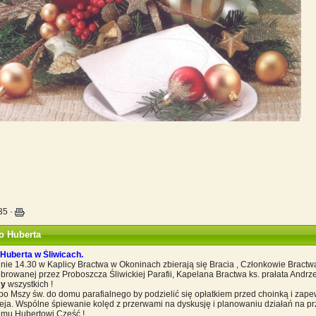
:35
·
o Huberta
Huberta w Śliwicach.
inie 14.30 w Kaplicy Bractwa w Okoninach zbierają się Bracia , Członkowie Bract
browanej przez Proboszcza Śliwickiej Parafii, Kapelana Bractwa ks. prałata Andrz
my
wszystkich !
po Mszy św. do domu parafialnego by podzielić się opłatkiem przed choinką i zap
zeja. Wspólne śpiewanie kolęd z przerwami na dyskusję i planowaniu działań na 
temu Hubertowi Cześć !