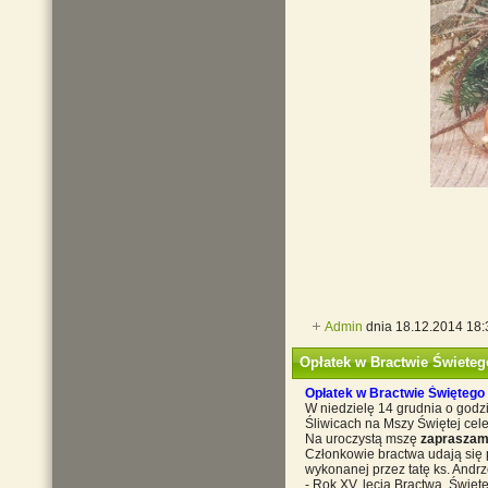
Admin
dnia 18.12.2014 18
Opłatek w Bractwie Świeteg
Opłatek w Bractwie Świętego 
W niedzielę 14 grudnia o godz
Śliwicach na Mszy Świętej cele
Na uroczystą mszę
zaprasza
Członkowie bractwa udają się 
wykonanej przez tatę ks. Andr
- Rok XV. lecia Bractwa. Świę