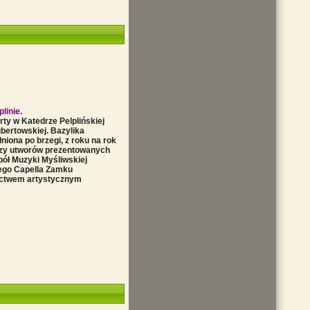
linie.
rty w Katedrze Pelplińskiej
bertowskiej. Bazylika
niona po brzegi, z roku na rok
czy utworów prezentowanych
ół Muzyki Myśliwskiej
iego Capella Zamku
ictwem artystycznym