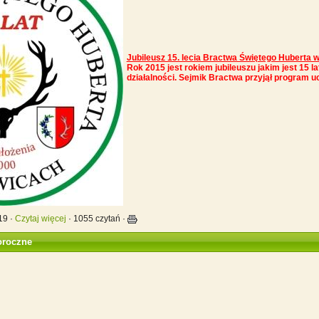
Jubileusz 15. lecia Bractwa Świętego Huberta w
Rok 2015 jest rokiem jubileuszu jakim jest 15 l
działalności. Sejmik Bractwa przyjął program uc
19 ·
Czytaj więcej
· 1055 czytań ·
oroczne