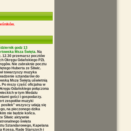
leśników.
dziernik godz 13
ertowska Msza Święta.
Na
z. 12.30 przemarsz pocztów
ich Okręgu Gdańskiego PZŁ
ręgów. Nie zabraknie pocztu
tego Huberta ze Śliwic.
wi towarzyszy muzyka
wadzenie sztandarów do
owską Mszę Świętą uświetnią
. Po mszy część oficjalna w
 Okręgu Gdańskiego połączona
wieckich w tym Medalu
niami gości i gospodarzy.
ert zespołów muzyki
 posiłek" wszyscy udają się
go, na pieczonego dzika
im nie będzie końca.
e Śliwic aktywnie
atronalnego święta
cztu Sztandarowego, Kapelana
ja Kossa, Radę Starszych i