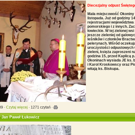
Diecezjalny odpust Święte
Mała miejscowość Okoniny w 
listopada. Już od godziny 1
rejestracjami województwa
pomorskiego i z innych. Zac
łowieckie. W tej zielonej wsi
jeszcze zieleniej od galow
leśników i członków Bractw
pelerynach. Wśród oczekuj
uroczystości odpustowych 
zieleni, księża zaproszeni n
godzina 15, przed Kaplicą p
Okoninach wysiada JE ks. b
i Karol Kroskowscy oraz Pi
witają ks. Biskupa.
39 ·
Czytaj więcej
· 1271 czytań ·
. Jan Paweł Łukowicz