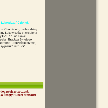
ła Łukowicza "Członek
z w Chojnicach, grób rodziny
ziny Łukowiczów przyklejona
y PZŁ, dr. Jan Paweł
Kapelan Bractwa Świętego
nagrobną, uroczyście brzmią
sygnału "Darz Bór"
rdeczniejsze życzenia
y, a Święty Hubert prowadzi