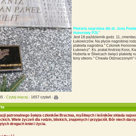
Plakieta nagrobna dla dr. Jana Paw
Honorowy PZŁ"
Jest 18 październik godz. 11, cmentar
Łukowiczów. Na płycie nagrobnej rod
plakieta nagrobna " Członek Honorow
Łukowicz". Ks. prałat Andrzej Koss, 
Huberta w Śliwicach święci plakietę 
tony utworu " Chwała Odznaczonym" i 
45 ·
Czytaj więcej
· 1657 czytań ·
rta
zji patronalnego święta członków Bractwa, myśliwych i leśników składa najse
ich. Wiele życzeń dla rodzin, bliskich, znajomych i przyjaciół. Bór niech darz
tych drogach kniei i życia.