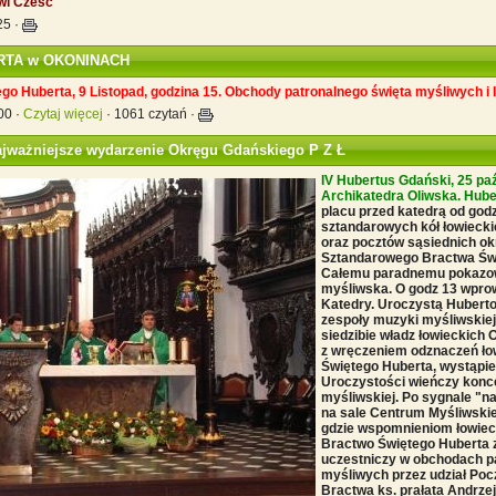
wi Cześć
:25
·
RTA w OKONINACH
go Huberta, 9 Listopad, godzina 15. Obchody patronalnego święta myśliwych i 
00 ·
Czytaj więcej
· 1061 czytań ·
ważniejsze wydarzenie Okręgu Gdańskiego P Z Ł
IV Hubertus Gdański, 25 paź
Archikatedra Oliwska. Hub
placu przed katedrą od god
sztandarowych kół łowieck
oraz pocztów sąsiednich ok
Sztandarowego Bractwa Świę
Całemu paradnemu pokazo
myśliwska. O godz 13 wpro
Katedry. Uroczystą Hubert
zespoły muzyki myśliwskiej
siedzibie władz łowieckich
z wręczeniem odznaczeń ło
Świętego Huberta, wystąpie
Uroczystości wieńczy konc
myśliwskiej. Po sygnale "na
na sale Centrum Myśliwskie
gdzie wspomnieniom łowieck
Bractwo Świętego Huberta z
uczestniczy w obchodach p
myśliwych przez udział Po
Bractwa ks. prałata Andrze