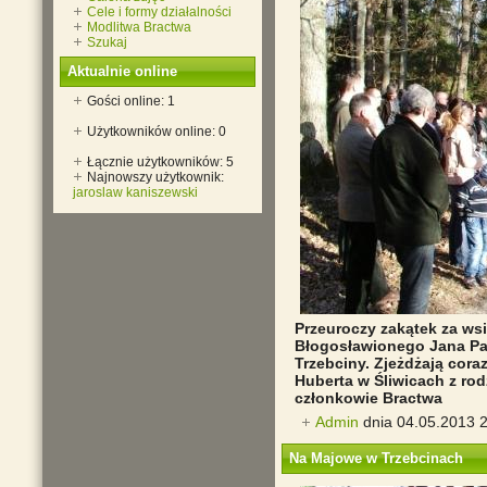
Cele i formy działalności
Modlitwa Bractwa
Szukaj
Aktualnie online
Gości online: 1
Użytkowników online: 0
Łącznie użytkowników: 5
Najnowszy użytkownik:
jaroslaw kaniszewski
Przeuroczy zakątek za wsi
Błogosławionego Jana Paw
Trzebciny. Zjeżdżają cora
Huberta w Śliwicach z rodz
członkowie Bractwa
Admin
dnia 04.05.2013 2
Na Majowe w Trzebcinach