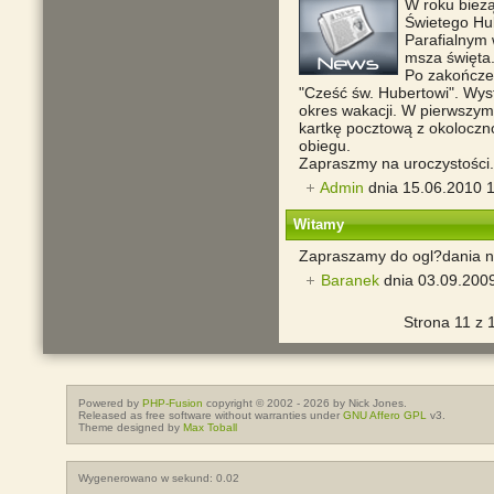
W roku bieżą
Świetego Hub
Parafialnym 
msza święta
Po zakończe
"Cześć św. Hubertowi". Wy
okres wakacji. W pierwszy
kartkę pocztową z okolocz
obiegu.
Zapraszmy na uroczystości.
Admin
dnia 15.06.2010 1
Witamy
Zapraszamy do ogl?dania 
Baranek
dnia 03.09.200
Strona 11 z 
Powered by
PHP-Fusion
copyright © 2002 - 2026 by Nick Jones.
Released as free software without warranties under
GNU Affero GPL
v3.
Theme designed by
Max Toball
Wygenerowano w sekund: 0.02