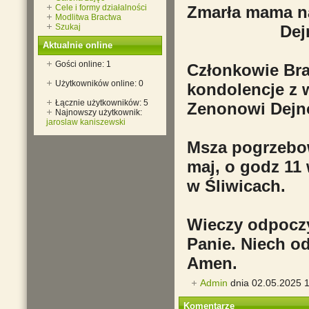
Cele i formy działalności
Zmarła mama n
Modlitwa Bractwa
Szukaj
Dej
Aktualnie online
Gości online: 1
Członkowie Bra
Użytkowników online: 0
kondolencje z 
Łącznie użytkowników: 5
Zenonowi Dejn
Najnowszy użytkownik:
jaroslaw kaniszewski
Msza pogrzebow
maj, o godz 11 
w Śliwicach.
Wieczy odpoczy
Panie. Niech o
Amen.
Admin
dnia 02.05.2025 1
Komentarze