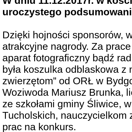
W dniu 11.12.2017r. w kośc
uroczystego podsumowania
Dzięki hojności sponsorów, w
atrakcyjne nagrody. Za prac
aparat fotograficzny bądź ra
była koszulka odblaskowa z n
zwierzętom” od ORŁ w Bydgo
Woziwoda Mariusz Brunka, li
ze szkołami gminy Śliwice, 
Tucholskich, nauczycielko
prac na konkurs.