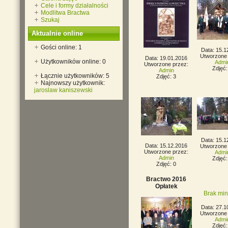
Cele i formy działalności
Modlitwa Bractwa
Szukaj
Aktualnie online
Gości online: 1
Data: 15.1
Utworzone 
Data: 19.01.2016
Użytkowników online: 0
Admi
Utworzone przez:
Zdjęć:
Admin
Łącznie użytkowników: 5
Zdjęć: 3
Najnowszy użytkownik:
jaroslaw kaniszewski
Data: 15.1
Data: 15.12.2016
Utworzone 
Utworzone przez:
Admi
Admin
Zdjęć:
Zdjęć: 0
Bractwo 2016
Opłatek
Brak mini
Data: 27.1
Utworzone 
Admi
Zdjęć: