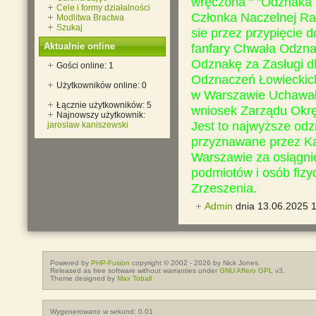
wręczona " "Odznaka z
Cele i formy działalności
Członka Naczelnej Ra
Modlitwa Bractwa
Szukaj
sie przez przypięcie 
Aktualnie online
fanfary Chwała Odzn
Odznakę za Zasługi dl
Gości online: 1
Odznaczeń Łowieckich
Użytkowników online: 0
w Warszawie Uchawałą
Łącznie użytkowników: 5
wniosek Zarządu Okr
Najnowszy użytkownik:
Jest to najwyższe odz
jaroslaw kaniszewski
przyznawane przez K
Warszawie za osiągnię
podmiotów i osób fiz
Zrzeszenia.
Admin
dnia 13.06.2025 
Powered by
PHP-Fusion
copyright © 2002 - 2026 by Nick Jones.
Released as free software without warranties under
GNU Affero GPL
v3.
Theme designed by
Max Toball
Wygenerowano w sekund: 0.01