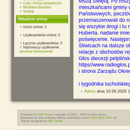
Mszą Świętą. Po mszy 
Cele i formy działalności
mieszkańcami gminy w
Modlitwa Bractwa
Szukaj
Państwowych, pocztó
Aktualnie online
przemaszerowali do ro
się wszykie drogi i tu
Gości online: 2
Huberta, nadanie imien
Użytkowników online: 0
poświęcenie. Następn
Łącznie użytkowników: 5
Śliwicach na dalsze o
Najnowszy użytkownik:
relacje z obchodów re
jaroslaw kaniszewski
Głos diecezji pelplińsk
https//www.radioglos.p
i strona Zarządu Ok
i tygodnika tucholski
Admin
dnia 10.06.2025 
Powered by
PHP-Fusion
copyright © 2002 - 2026 by Nick Jones.
Released as free software without warranties under
GNU Affero GPL
v3.
Theme designed by
Max Toball