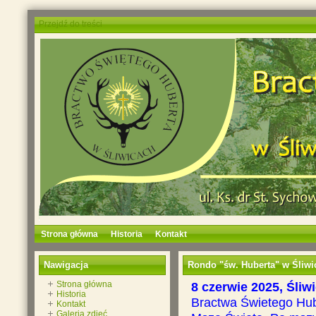
Przejdź do treści
Strona główna
Historia
Kontakt
Nawigacja
Rondo "św. Huberta" w Śliwi
Strona główna
8 czerwie 2025, Śliw
Historia
Bractwa Świetego Hub
Kontakt
Galeria zdjęć